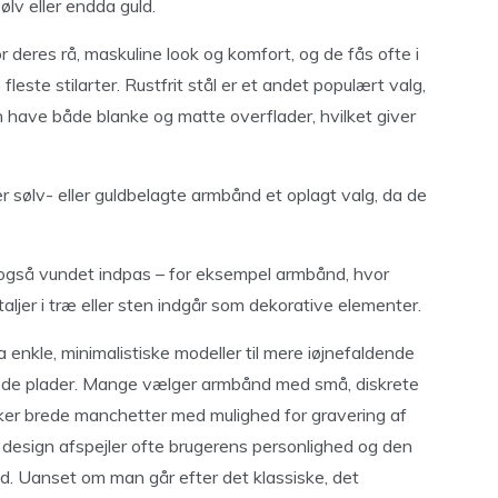
ølv eller endda guld.
deres rå, maskuline look og komfort, og de fås ofte i
leste stilarter. Rustfrit stål er et andet populært valg,
kan have både blanke og matte overflader, hvilket giver
er sølv- eller guldbelagte armbånd et oplagt valg, da de
r også vundet indpas – for eksempel armbånd, hvor
ljer i træ eller sten indgår som dekorative elementer.
enkle, minimalistiske modeller til mere iøjnefaldende
verede plader. Mange vælger armbånd med små, diskrete
er brede manchetter med mulighed for gravering af
f design afspejler ofte brugerens personlighed og den
nd. Uanset om man går efter det klassiske, det