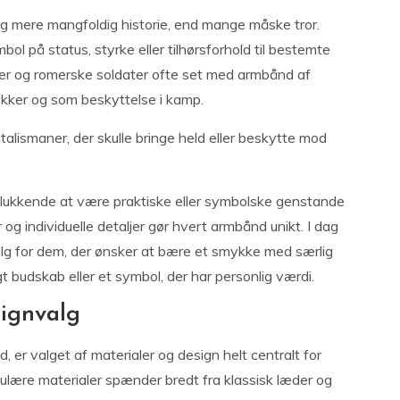
g mere mangfoldig historie, end mange måske tror.
l på status, styrke eller tilhørsforhold til bestemte
ger og romerske soldater ofte set med armbånd af
kker og som beskyttelse i kamp.
alismaner, der skulle bringe held eller beskytte mod
elukkende at være praktiske eller symbolske genstande
r og individuelle detaljer gør hvert armbånd unikt. I dag
lg for dem, der ønsker at bære et smykke med særlig
t budskab eller et symbol, der har personlig værdi.
signvalg
 er valget af materialer og design helt centralt for
lære materialer spænder bredt fra klassisk læder og