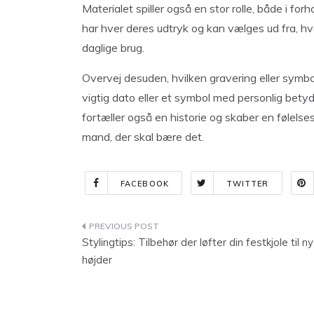
Materialet spiller også en stor rolle, både i for
har hver deres udtryk og kan vælges ud fra, h
daglige brug.
Overvej desuden, hvilken gravering eller symb
vigtig dato eller et symbol med personlig bety
fortæller også en historie og skaber en følelse
mand, der skal bære det.
FACEBOOK
TWITTER
Indlægsnavigation
Stylingtips: Tilbehør der løfter din festkjole til n
højder