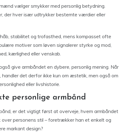
når mænd vælger smykker med personlig betydning.
 der hver især udtrykker bestemte værdier eller
 håb, stabilitet og trofasthed, mens kompasset ofte
populære motiver som løven signalerer styrke og mod,
d, kærlighed eller venskab.
n også give armbåndet en dybere, personlig mening. Når
 handler det derfor ikke kun om æstetik, men også om
sonlighed eller livshistorie.
kte personlige armbånd
bånd, er det vigtigt først at overveje, hvem armbåndet
k over personens stil – foretrækker han et enkelt og
mere markant design?