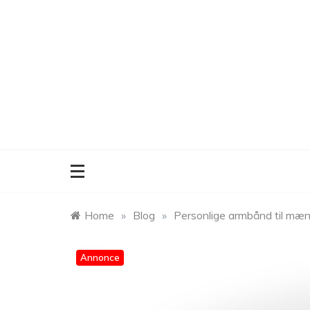
Skip
to
content
Home
»
Blog
»
Personlige armbånd til mæn
Annonce