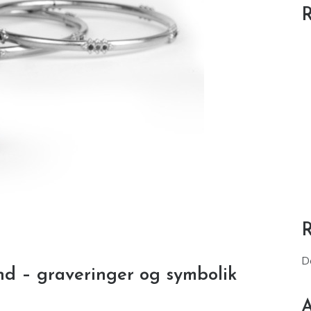
R
D
d – graveringer og symbolik
A