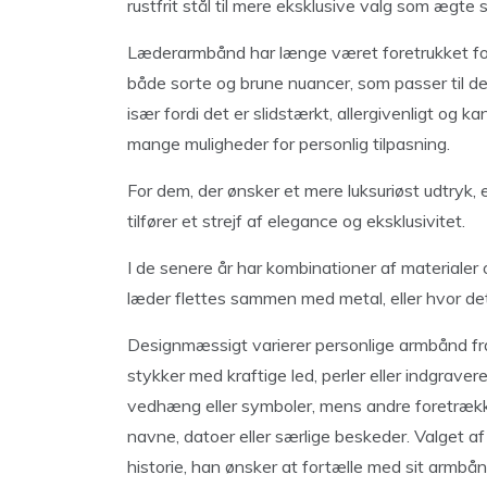
rustfrit stål til mere eksklusive valg som ægte s
Læderarmbånd har længe været foretrukket for 
både sorte og brune nuancer, som passer til de f
især fordi det er slidstærkt, allergivenligt og 
mange muligheder for personlig tilpasning.
For dem, der ønsker et mere luksuriøst udtryk, 
tilfører et strejf af elegance og eksklusivitet.
I de senere år har kombinationer af materiale
læder flettes sammen med metal, eller hvor deta
Designmæssigt varierer personlige armbånd fra 
stykker med kraftige led, perler eller indgra
vedhæng eller symboler, mens andre foretrækk
navne, datoer eller særlige beskeder. Valget a
historie, han ønsker at fortælle med sit armbå